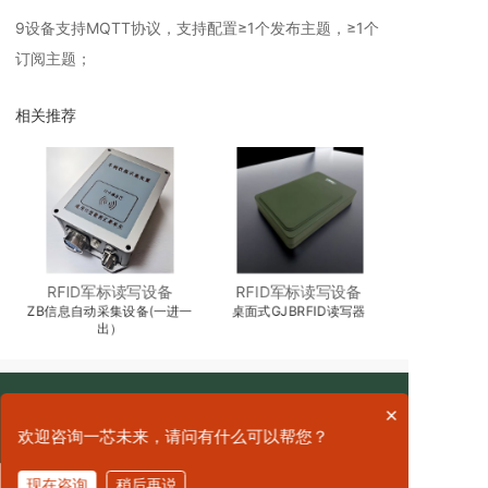
9设备支持MQTT协议，支持配置≥1个发布主题，≥1个
订阅主题；
相关推荐
RFID军标读写设备
RFID军标读写设备
)
ZB信息自动采集设备(一进一
桌面式GJBRFID读写器
国军标RFID
出）
×
欢迎咨询一芯未来，请问有什么可以帮您？
广州一芯未来科技有限公司是一家专注于国防信息化建
现在咨询
稍后再说