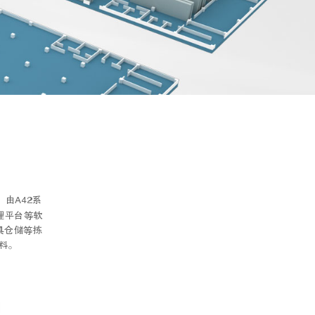
由A42系
理平台等软
具仓储等拣
料。