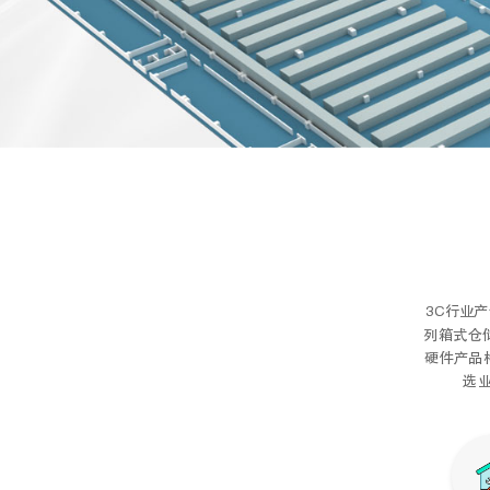
3C行业
列箱式仓
硬件产品
选