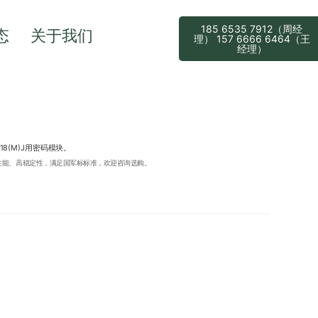
185 6535 7912（周经
态
关于我们
理） 157 6666 6464（王
经理）
8(M)J用密码模块。
高性能、高稳定性，满足国军标标准，欢迎咨询选购。