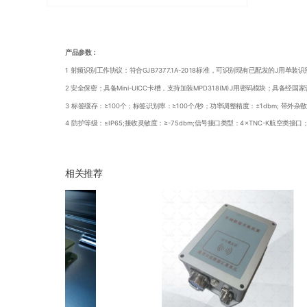
产品参数：
1 射频识别工作协议：符合GJB7377.1A-2018标准，可识别现有已配发的J用单装
2 安全保密：具备Mini-UICC卡槽，支持加装MPD318(M)J用密码模块；具备
3 标签缓存：≥100个；标签识别率：≥100个/秒；功率调整精度：±1dbm; 带外杂散：≤
4 防护等级：≥IP65;接收灵敏度：≥-75dbm;信号接口类型：4×TNC-K航空类接口
相关推荐