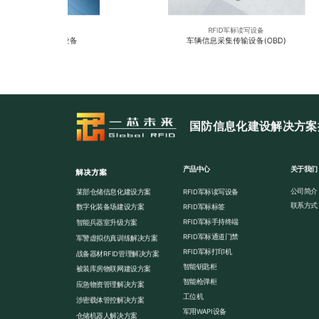
RFID军标读写设备
RFID军标读写设备
标识牌固定式识读设备
车辆信息采集传输设备(OBD)
国防信息化建设解决方案
产品中心
关于我们
解决方案
公司简介
某部仓储信息化建设方案
RFID军标读写设备
联系方式
RFID军标标签
数字化装备场建设方案
RFID军标手持终端
智能兵器室升级方案
RFID军标通道门禁
军警虚拟仿真训练解决方案
RFID军标打印机
战备器材RFID管理解决方案
智能钥匙柜
被装库房物联网建设方案
智能枪弹柜
应急物资管理解决方案
工位机
涉密载体管控解决方案
军用WAPI设备
仓储机器人解决方案