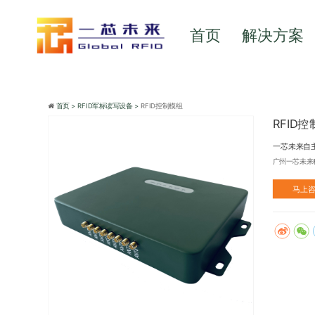
首页
解决方案
首页 >
RFID军标读写设备 >
RFID控制模组
RFID
一芯未来自主
广州一芯未来
马上