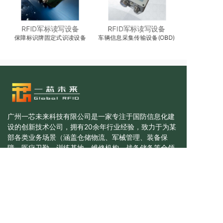
RFID军标读写设备
RFID军标读写设备
一
保障标识牌固定式识读设备
车辆信息采集传输设备(OBD)
ZB信息自动采
广州一芯未来科技有限公司是一家专注于国防信息化建
设的创新技术公司，拥有20余年行业经验，致力于为某
部各类业务场景（涵盖仓储物流、军械管理、装备保
障、医疗卫勤、训练基地、维修机构、战备储备等全领
域）提供基于国产RFID军标技术的智能化、全流程管理
解决方案。
联系我们