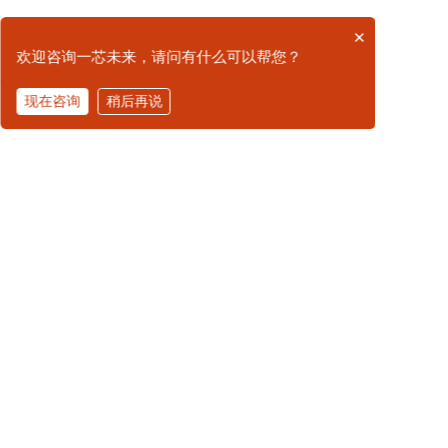
×
相关推荐
欢迎咨询一芯未来，请问有什么可以帮您？
现在咨询
稍后再说
拨打电话
RFID军标读写设备
RFID军标读写设备
)
ZB信息自动采集设备(一进一
桌面式GJBRFID读写器
国军标RFID
出）
广州一芯未来科技有限公司是一家专注于国防信息化建
设的创新技术公司，拥有20余年行业经验，致力于为某
部各类业务场景（涵盖仓储物流、军械管理、装备保
障、医疗卫勤、训练基地、维修机构、战备储备等全领