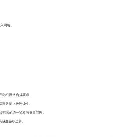
接入网络。
军用涉密网络合规要求。
保障数据上传连续性。
无线部署的统一鉴权与批量管理。
小时高强度鉴权运算。