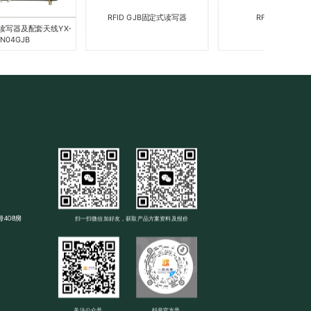
RFID GJB固定式读写器
RFID控制模组
器及配套天线YX-
JB
408房
扫一扫微信加好友，获取产品方案资料及报价
关注公众号
抖音官方号