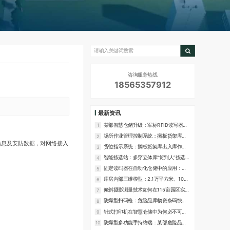
咨询服务热线
18565357912
最新资讯
某部智慧仓储升级：军标RFID读写器落
1
地应用方案与厂家推荐
场所作业管理控制系统：搁板货架库的
2
信息及安防数据，对网络接入
轻量化管理平台
货位指示系统：搁板货架库出入库作业
3
的灯光指引方案
智能拣选站：多穿立体库“货到人”拣选作
4
业的核心设备
固定读码器在自动化仓储中的应用：料
5
箱与托盘的自动识读方案
库房内部三维模型：2.1万平方米、10个
6
重点库房的数字化还原方案
倾斜摄影测量技术如何在115亩园区实现
7
高精度三维建模？
防爆型扫码枪：危险品库物资条码快速
8
识读的专用设备
针式打印机在智慧仓储中为何必不可
9
少？24针、1+6复写能力解析
防爆型多功能手持终端：某部危险品库
10
现场作业的智能移动设备