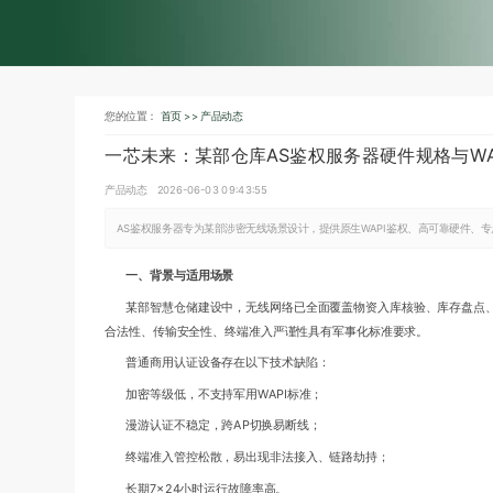
您的位置：
首页 >>
产品动态
一芯未来：某部仓库AS鉴权服务器硬件规格与WA
产品动态
2026-06-03 09:43:55
AS鉴权服务器专为某部涉密无线场景设计，提供原生WAPI鉴权、高可靠硬件、
一、背景与适用场景
某部智慧仓储建设中，无线网络已全面覆盖物资入库核验、库存盘点
合法性、传输安全性、终端准入严谨性具有军事化标准要求。
普通商用认证设备存在以下技术缺陷：
加密等级低，不支持军用WAPI标准；
漫游认证不稳定，跨AP切换易断线；
终端准入管控松散，易出现非法接入、链路劫持；
长期7×24小时运行故障率高。