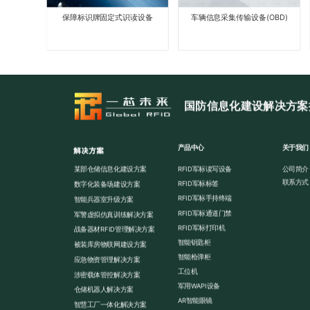
ZB
出）
保障标识牌固定式识读设备
车辆信息采集传输设备(OBD)
国防信息化建设解决方案
产品中心
关于我们
解决方案
公司简介
某部仓储信息化建设方案
RFID军标读写设备
联系方式
RFID军标标签
数字化装备场建设方案
RFID军标手持终端
智能兵器室升级方案
RFID军标通道门禁
军警虚拟仿真训练解决方案
RFID军标打印机
战备器材RFID管理解决方案
智能钥匙柜
被装库房物联网建设方案
智能枪弹柜
应急物资管理解决方案
工位机
涉密载体管控解决方案
军用WAPI设备
仓储机器人解决方案
AR智能眼镜
智慧工厂一体化解决方案