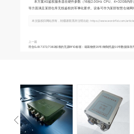
本方案AS鉴权服务器在硬件参数（16核2.0GHz CPU、4×32GB
等方面满足某部仓库无线鉴权的军事化要求。设备可作为某部智慧仓储网
本文版权归网站所有，转载请联系并注明出处:
https://www.wordrfid.com/artic
上一篇
符合GJB 7372/7382标准的无源RFID标签：箱装物资20年/钢制托盘50年数据保存