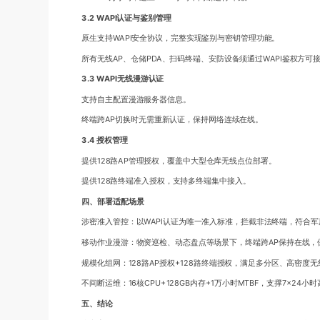
3.2 WAPI认证与鉴别管理
原生支持WAPI安全协议，完整实现鉴别与密钥管理功能。
所有无线AP、仓储PDA、扫码终端、安防设备须通过WAPI鉴权方可
3.3 WAPI无线漫游认证
支持自主配置漫游服务器信息。
终端跨AP切换时无需重新认证，保持网络连续在线。
3.4 授权管理
提供128路AP管理授权，覆盖中大型仓库无线点位部署。
提供128路终端准入授权，支持多终端集中接入。
四、部署适配场景
涉密准入管控：以WAPI认证为唯一准入标准，拦截非法终端，符合
移动作业漫游：物资巡检、动态盘点等场景下，终端跨AP保持在线，
规模化组网：128路AP授权+128路终端授权，满足多分区、高密度
不间断运维：16核CPU+128GB内存+1万小时MTBF，支撑7×24
五、结论