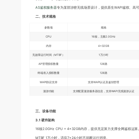
AS鉴权服务器
专为某部涉密无线场景设计，提供原生WAPI鉴权、
二、技术规格
参数项
规格
CPU
16核，主频2.0GHz
内存
4×32GB
无故障运行时间（MTBF）
1万小时
AP管理授权数量
128路
终端准入授权数量
128路
WAPI协议支持
支持WAPI认证及鉴别管理
漫游功能
支持配置漫游服务器信息，支持WAPI无线漫游认证
三、设备功能
3.1 硬件架构
16核2.0GHz CPU + 4×32GB内存，提供充足算力支撑全网鉴权运算
MTBF 1万小时，适应7×24小时不间断运行环境。