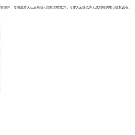
高可靠硬件、专属漫游认证及精细化授权管理能力，可作为某部仓库无线网络的核心鉴权设备。
。