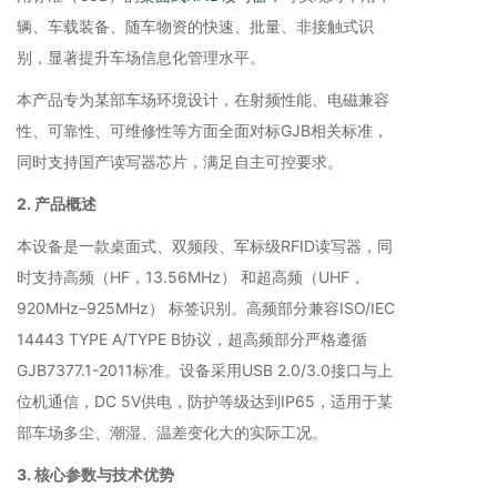
辆、车载装备、随车物资的快速、批量、非接触式识
别，显著提升车场信息化管理水平。
本产品专为某部车场环境设计，在射频性能、电磁兼容
性、可靠性、可维修性等方面全面对标GJB相关标准，
同时支持国产读写器芯片，满足自主可控要求。
2. 产品概述
本设备是一款桌面式、双频段、军标级RFID读写器，同
时支持高频（HF，13.56MHz） 和超高频（UHF，
920MHz–925MHz） 标签识别。高频部分兼容ISO/IEC
14443 TYPE A/TYPE B协议，超高频部分严格遵循
GJB7377.1-2011标准。设备采用USB 2.0/3.0接口与上
位机通信，DC 5V供电，防护等级达到IP65，适用于某
部车场多尘、潮湿、温差变化大的实际工况。
软
3. 核心参数与技术优势