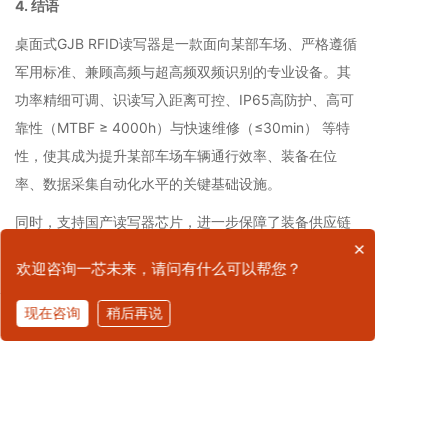
4. 结语
桌面式GJB RFID读写器是一款面向某部车场、严格遵循
军用标准、兼顾高频与超高频双频识别的专业设备。其
功率精细可调、识读写入距离可控、IP65高防护、高可
靠性（MTBF ≥ 4000h）与快速维修（≤30min） 等特
性，使其成为提升某部车场车辆通行效率、装备在位
率、数据采集自动化水平的关键基础设施。
同时，支持国产读写器芯片，进一步保障了装备供应链
×
的安全与自主可控，适用于野战车场、固定车场、维修
欢迎咨询一芯未来，请问有什么可以帮您？
工位、弹药器材库等多种军用场景。
现在咨询
稍后再说
拨打电话
上一篇：车场综合管理软件系统：全要素、全流程、智
能化的车场数字化解决方案
下一篇：某部车场数字化管理核心：综合信息填报终端
软件（支持麒麟/统信国产系统）