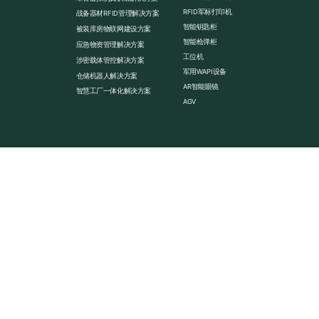
RFID军标打印机
战备器材RFID管理解决方案
智能钥匙柜
被装库房物联网建设方案
智能枪弹柜
应急物资管理解决方案
工位机
涉密载体管控解决方案
军用WAPI设备
仓储机器人解决方案
AR智能眼镜
智慧工厂一体化解决方案
AGV