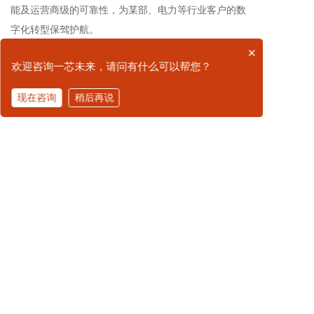
能及运营商级的可靠性，为某部、电力等行业客户的数
字化转型保驾护航。
×
上一篇：WAPI加密手持终端 | 国产八核平台+鸿蒙系
欢迎咨询一芯未来，请问有什么可以帮您？
统，集WAPI保密通信与RFID群读于一体，赋能某部智慧
军营
现在咨询
稍后再说
拨打电话
下一篇：保障标识牌手持式识读设备：国产8核处理器
+北斗三号RDSS短报文，野外识读终端
广州一芯未来科技有限公司是一家专注于国防信息化建
设的创新技术公司，拥有20余年行业经验，致力于为某
部各类业务场景（涵盖仓储物流、军械管理、装备保
障、医疗卫勤、训练基地、维修机构、战备储备等全领
域）提供基于国产RFID军标技术的智能化、全流程管理
解决方案。