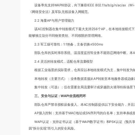
设备率先支持WAPI6协议，向下兼容IEEE 802.11a/b/g/n/
《网络安全法》及军队无线设备入网规范。
2.2 海量AP与用户管理能力
该AC控制器在集中转发模式下最大支持256个AP，在本地转发模式下则
能够独立划分不同物资类别、不同权限的管理网络。
2.3 军工级可靠性：1:1热备，主备切换≤500ms
部队仓库的实时库存系统、温湿度监控等业务不能容忍网络中断。本AC
2.4 灵活的转发模式，适配仓库流量模型
根据工业场景的实际需求，仓库应以本地转发模式为主，集中转发为
本地转发（主要方式）：业务数据直接从AP转发至本地服务器或边
集中转发（可选）：仅在需要全局流量审计或穿越防火墙等特殊场景
三、安全与认证：WAPI全流程闭环
部队仓库严禁非授权设备接入。本AC控制器提供以下安全能力，并且严
AP接入控制：支持基于MAC地址或SN序列号的白名单；支持单条或
WAPI认证：支持证书认证（基于WAPI数字证书）和PSK认证（预共
因“拆分实现”而引入的安全风险。