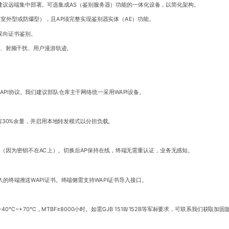
不建议远端集中部署。可选集成AS（鉴别服务器）功能的一体化设备，以简化架构。
如室外型或防爆型），且AP须完整实现鉴别器实体（AE）功能。
双向证书鉴别。
态、射频干扰、用户漫游轨迹。
API协议。我们建议部队仓库主干网络统一采用WAPI设备。
留30%余量，并启用本地转发模式以分担负载。
料（因为密钥不在AC上）。切换后AP保持在线，终端无需重认证，业务无感知。
准入的终端推送WAPI证书。终端侧需支持WAPI证书导入接口。
℃~+70℃，MTBF≥8000小时。如需GJB 151B/152B等军标要求，可联系我们获取加固