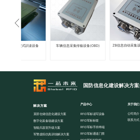
ZB信息自动采集设备(
识牌固定式识读设备
车辆信息采集传输设备(OBD)
国防信息化建设解决方案
产品中心
关于我们
解决方案
公司简介
某部仓储信息化建设方案
RFID军标读写设备
联系方式
RFID军标标签
数字化装备场建设方案
RFID军标手持终端
智能兵器室升级方案
RFID军标通道门禁
军警虚拟仿真训练解决方案