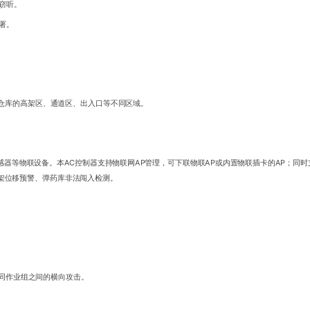
窃听。
署。
仓库的高架区、通道区、出入口等不同区域。
感器等物联设备。本AC控制器支持物联网AP管理，可下联物联AP或内置物联插卡的AP；同
架位移预警、弹药库非法闯入检测。
不同作业组之间的横向攻击。