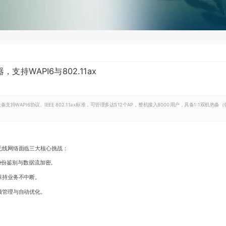
持WAPI6与802.11ax
WAPI6协议、IEEE 802.11ax标准，可管理多达512个AP，整机接入8000用户，具备1:1双机热备（
无线网络面临三大核心挑战：
行身份鉴别与数据流加密。
保持业务不中断。
频管理与自动优化。