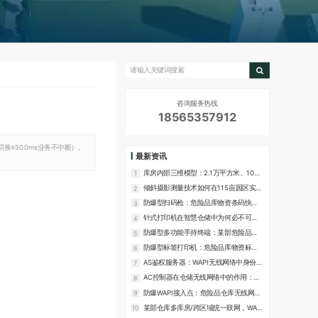
咨询服务热线
18565357912
切换≤500ms业务不中断）、
最新资讯
库房内部三维模型：2.1万平方米、10个
1
重点库房的数字化还原方案
倾斜摄影测量技术如何在115亩园区实现
2
高精度三维建模？
防爆型扫码枪：危险品库物资条码快速
3
识读的专用设备
针式打印机在智慧仓储中为何必不可
4
少？24针、1+6复写能力解析
防爆型多功能手持终端：某部危险品库
5
现场作业的智能移动设备
防爆型标签打印机：危险品库物资标识
6
的专用打印设备
AS鉴权服务器：WAPI无线网络中身份认
7
证的核心后台设备
AC控制器在仓储无线网络中的作用：管
8
理128个AP、接入1000个用户
防爆WAPI接入点：危险品仓库无线网络
9
的核心设备选型参考
某部仓库多库房/跨区域统一联网，WAPI
10
方案设计和单库房有什么不同？