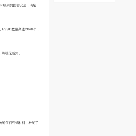
WAPI级别的国密安全，满足
SSID数量高达2048个，
，终端无感知。
间传递任何密钥材料，杜绝了