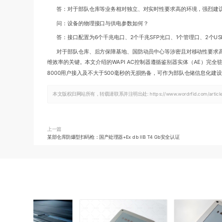
答：对于部队仓库等业务相对独立、对实时性要求高的环境，强烈建议
问：设备的物理接口与供电参数如何？
答：接口配置为6个千兆电口、2个千兆SFP光口、1个管理口、2个USB
对于部队仓库、后方保障基地、国防动员中心等涉密且对移动性要求高
维效率的关键。本文介绍的WAPI AC控制器遵循鉴别器实体（AE）完全
8000用户接入及不大于500毫秒的无损热备，可作为部队仓储信息化建
本文版权归网站所有，转载请联系并注明出处:
https://www.wordrfid.com/articl
上一篇
某部仓库防爆型扫码枪：国产处理器+Ex db IIB T4 Gb安全认证