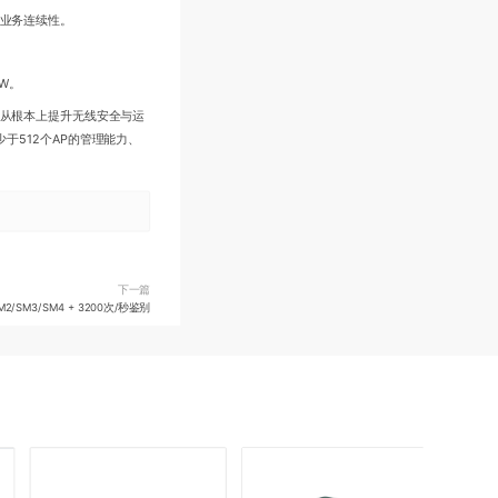
障业务连续性。
2W。
是从根本上提升无线安全与运
于512个AP的管理能力、
下一篇
SM3/SM4 + 3200次/秒鉴别