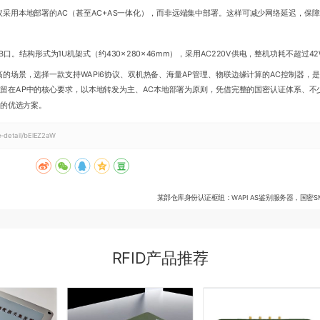
采用本地部署的AC（甚至AC+AS一体化），而非远端集中部署。这样可减少网络延迟，保
口。结构形式为1U机架式（约430×280×46mm），采用AC220V供电，整机功耗不超过4
的场景，选择一款支持WAPI6协议、双机热备、海量AP管理、物联边缘计算的AC控制器，
驻留在AP中的核心要求，以本地转发为主、AC本地部署为原则，凭借完整的国密认证体系、不少
设的优选方案。
e-detail/bElEZ2aW
某部仓库身份认证枢纽：WAPI AS鉴别服务器，国密SM2/
RFID产品推荐