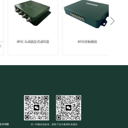
RFID GJB固定式读写器
RFID控制模组
数据
408房
扫一扫微信加好友，获取产品方案资料及报价