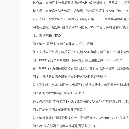
核心层：在仓库本地机房部署两台WAPI AC控制器（主备热备），
接入层：在仓库各防火分区、货架区、装卸区部署支持WAPI的AP（
认证系统：配套WAPI证书服务器（可与AC合一），完成终端和AP的
网管与运维：通过AC自带的Web界面或SNMP平台，实时查看AP状
七、常见问题（FAQ）
问：该AC是否支持与现有非WAPI的AP混用？
答：支持向下兼容，但若要求全链路WAPI加密，则下联AP必须支持W
问：8000个用户同时在线，实际并发吞吐量能达到9.6Gbps吗？
答：9.6Gbps为设备整机转发性能上限。在实际仓库环境中，建议保
问：主备切换是否会影响正在进行的WAPI认证会话？
答：不影响。AC间会同步AP配置和终端漫游状态，但不同步密钥材
问：如何远程为终端安装WAPI证书？
答：AC控制器支持通过TR-069或自有的CAPWAP扩展通道，向已
问：产品是否满足军用电磁兼容标准？
答：该设备设计遵循工业级标准，工作温度-10℃~+55℃，贮存温度-40
问：AC应该部署在仓库本地还是远端数据中心？