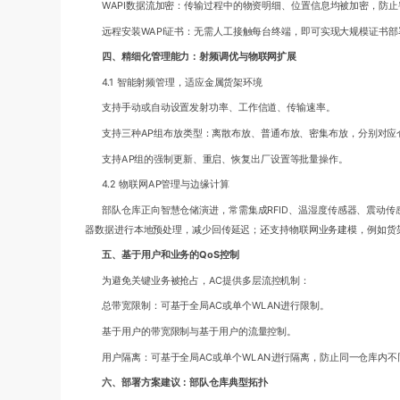
WAPI数据流加密：传输过程中的物资明细、位置信息均被加密，防止
远程安装WAPI证书：无需人工接触每台终端，即可实现大规模证书部
四、精细化管理能力：射频调优与物联网扩展
4.1 智能射频管理，适应金属货架环境
支持手动或自动设置发射功率、工作信道、传输速率。
支持三种AP组布放类型：离散布放、普通布放、密集布放，分别对应
支持AP组的强制更新、重启、恢复出厂设置等批量操作。
4.2 物联网AP管理与边缘计算
部队仓库正向智慧仓储演进，常需集成RFID、温湿度传感器、震动传
器数据进行本地预处理，减少回传延迟；还支持物联网业务建模，例如货
五、基于用户和业务的QoS控制
为避免关键业务被抢占，AC提供多层流控机制：
总带宽限制：可基于全局AC或单个WLAN进行限制。
基于用户的带宽限制与基于用户的流量控制。
用户隔离：可基于全局AC或单个WLAN进行隔离，防止同一仓库内
六、部署方案建议：部队仓库典型拓扑