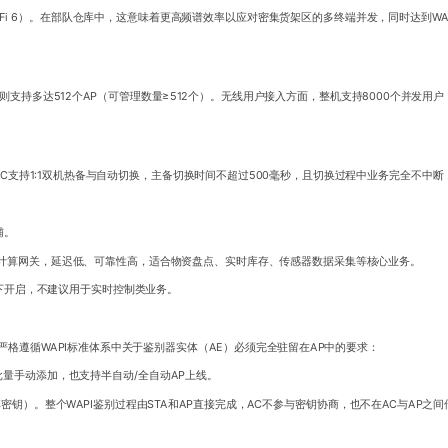
ac/ax（Wi-Fi 6）。在部队仓库中，这意味着更高频谱效率以应对密集货架区的多终端并发，同时达到
支持多达512个AP（可管理数量≥512个）。无线用户接入方面，整机支持8000个并发用户，E
支持1:1双机热备与自动切换，主备切换时间不超过500毫秒，且切换过程中业务完全不中断
辅。
缘计算网关，延迟低、可靠性高，适合物资盘点、实时库存、传感器数据采集等核心业务。
下开启，不建议用于实时控制类业务。
格遵循WAPI标准体系中关于鉴别器实体（AE）必须完全驻留在AP中的要求：
批量手动添加，也支持半自动/全自动AP上线。
享密钥）。整个WAPI鉴别过程由STA和AP直接完成，AC不参与密钥协商，也不在AC与AP之