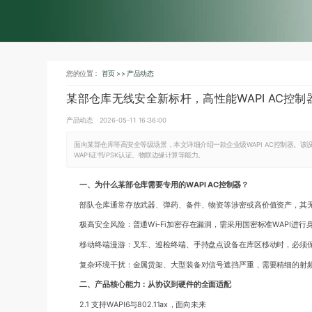
您的位置：
首页 >>
产品动态
某部仓库无线安全新标杆，高性能WAPI AC控制器，支
产品动态
2026-05-11 16:36:00
面向某部仓库等高安全等级场景，本文详细介绍一款企业级WAPI AC控制器。该设备支持
WAPI证书/PSK认证、物联边缘计算等能力。
一、为什么某部仓库需要专用的WAPI AC控制器？
部队仓库通常存放武器、弹药、备件、物资等涉密或高价值资产，其
极高安全风险：普通Wi-Fi加密存在漏洞，需采用国密标准WAPI进
移动终端漫游：叉车、巡检终端、手持盘点设备在库区移动时，必须
复杂环境干扰：金属货架、大型装备对信号遮挡严重，需要精细的射
二、产品核心能力：从协议到硬件的全面适配
2.1 支持WAPI6与802.11ax，面向未来