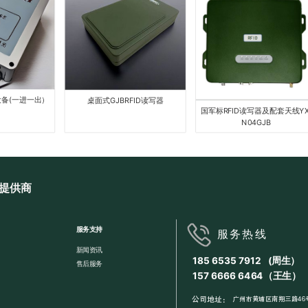
一进一出）
桌面式GJBRFID读写器
国军标RFID读写器及配套天线YX-
N04GJB
提供商
服务支持
服务热线
新闻资讯
185 6535 7912 (周生）
售后服务
157 6666 6464（王生）
公司地址：
广州市黄埔区南翔三路46号