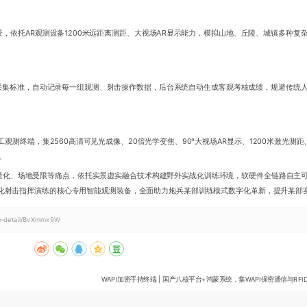
，依托AR观测设备1200米远距离测距、大视场AR显示能力，模拟山地、丘陵、城镇多种复
据采集标准，自动记录每一组观测、射击操作数据，后台系统自动生成客观考核成绩，规避传统
测终端，集2560高清可见光成像、20倍光学变焦、90°大视场AR显示、1200米激光测距、
。
量化、场地受限等痛点，依托实景虚实融合技术构建野外实战化训练环境，软硬件全链路自主
化射击指挥演练的核心专用智能观测装备，全面助力炮兵某部训练模式数字化革新，提升某部
cle-detail/BvXmmx9W
WAPI加密手持终端 | 国产八核平台+鸿蒙系统，集WAPI保密通信与R