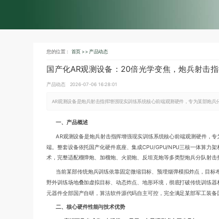
您的位置：
首页 >>
产品动态
国产化AR观测设备：20倍光学变焦，炮兵射击
产品动态
2026-07-06 16:28:01
AR观测设备是炮兵射击指挥增强现实训练系统核心前端观测硬件，专为某部炮兵
一、产品概述
AR观测设备是炮兵射击指挥增强现实训练系统核心前端观测硬件，
端。整套设备依托国产化硬件底座、集成CPU/GPU/NPU三核一体算
术，完整适配榴弹炮、加榴炮、火箭炮、反坦克炮等多类型炮兵分队射击
当前某部传统炮兵训练依靠固定微缩目标、预埋烟弹模拟炸点，目标布
野外训练场地叠加虚拟目标、动态炸点、地形环境，彻底打破传统训练器
元器件全部国产自研，算法软件源代码自主可控，完全满足某部军工装备
二、核心硬件性能与技术优势