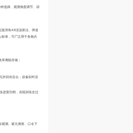
弹种选择、观测角度调节、训
配套所有AR渲染算法、弹道
入标准，可广泛用于各炮兵
效库离线存储；
元并回传后台；设备实时渲
训练进度归档，实现训练全过
标观测、诸元测算、口令下