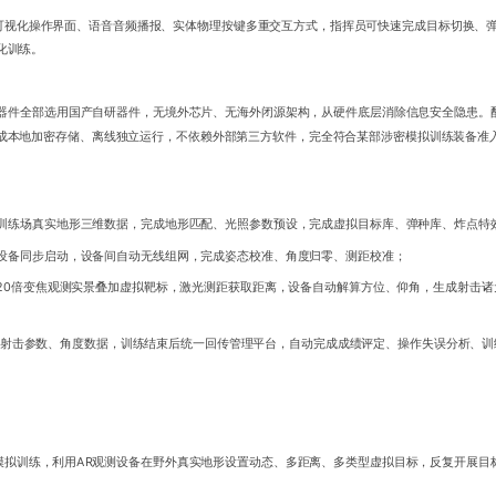
可视化操作界面、语音音频播报、实体物理按键多重交互方式，指挥员可快速完成目标切换、
化训练。
器件全部选用国产自研器件，无境外芯片、无海外闭源架构，从硬件底层消除信息安全隐患。
成本地加密存储、离线独立运行，不依赖外部第三方软件，完全符合某部涉密模拟训练装备准
外训练场真实地形三维数据，完成地形匹配、光照参数预设，完成虚拟目标库、弹种库、炸点特
向设备同步启动，设备间自动无线组网，完成姿态校准、角度归零、测距校准；
20倍变焦观测实景叠加虚拟靶标，激光测距获取距离，设备自动解算方位、仰角，生成射击诸
、射击参数、角度数据，训练结束后统一回传管理平台，自动完成成绩评定、操作失误分析、
模拟训练，利用AR观测设备在野外真实地形设置动态、多距离、多类型虚拟目标，反复开展目