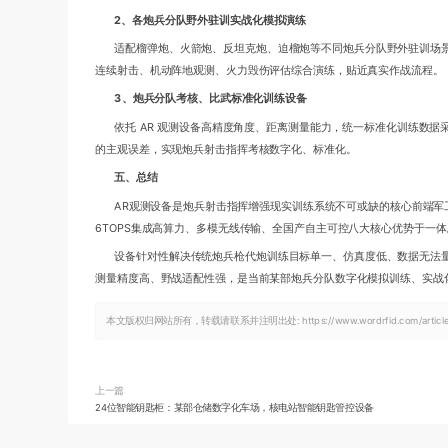
2、各炮兵分队野外驻训实战化模拟演练
适配榴弹炮、火箭炮、反坦克炮、迫榴炮等不同炮兵分队野外驻训场景
连续射击、机动阵地观测、火力毁伤评估综合演练，贴近真实作战流程。
3、炮兵分队考核、比武标准化训练设备
依托 AR 观测设备高精度角度、距离测量能力，统一标准化训练数
的主观误差，实现炮兵射击指挥考核数字化、标准化。
五、总结
AR观测设备是炮兵射击指挥增强现实训练系统不可或缺的核心前端军工观
6TOPS集成高算力、多模无线传输、全国产自主可控八大核心优势于一体
设备针对性解决传统炮兵枪代炮训练目标单一、仿真度低、数据无法
测量精度高、野战适配性强，是当前某部炮兵分队数字化模拟训练、实战
本文版权归网站所有，转载请联系并注明出处:
https://www.wordrfid.com/arti
上一篇
24位智能钥匙柜：某部仓储数字化车场，核电站智能钥匙管控设备