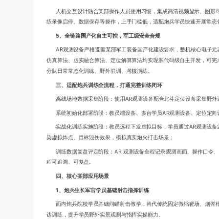
人机交互设计贴合某部操作人员使用习惯，集成高清视频显示、图形
练录像启停、数据保存等操作，上手门槛低，适配炮兵学员快速开展常态
5、全链路国产化自主可控，军工级安全合规
AR观测设备严格遵循某部军工装备国产化建设要求，整机核心电子元
仿真算法、虚实融合算法、定位解算算法均实现源代码级自主开发，可完
分队日常常态化训练、野外驻训、考核演练。
三、适配炮兵训练全流程，打通完整训练闭环
离线场地数据采集阶段：使用AR观测设备配合北斗定位设备采集野
系统初始化部署阶段：教员端设备、多台学员AR观测设备、定位定
实战化训练实施阶段：教员远程下发虚拟目标，学员通过AR观测设备
染虚拟炸点、目标毁伤效果，模拟真实炮火打击场景；
训练数据复盘评定阶段：AR 观测设备全程记录观测画面、操作口令
程可追溯、可复盘。
四、核心某部应用场景
1、炮兵生长军官学员基础射击指挥训练
面向炮兵院校学员基础间瞄射击教学，替代传统固定微缩靶场、烟弹
达训练，提升学员野外实景观测与指挥实操能力。