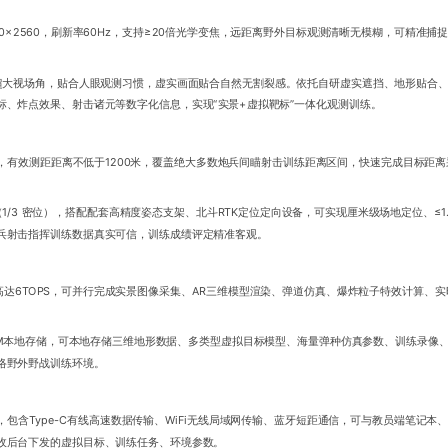
0×2560，刷新率60Hz，支持≥20倍光学变焦，远距离野外目标观测清晰无模糊，可精准捕
配90°超大视场角，贴合人眼观测习惯，虚实画面贴合自然无割裂感。依托自研虚实遮挡、地形贴合
、炸点效果、射击诸元等数字化信息，实现“实景+虚拟靶标”一体化观测训练。
，有效测距距离不低于1200米，覆盖绝大多数炮兵间瞄射击训练距离区间，快速完成目标距
（1/3 密位），搭配配套高精度姿态支架、北斗RTK定位定向设备，可实现厘米级场地定位、≤1
兵射击指挥训练数据真实可信，训练成绩评定精准客观。
力高达6TOPS，可并行完成实景图像采集、AR三维模型渲染、弹道仿真、爆炸粒子特效计算、
量ROM本地存储，可本地存储三维地形数据、多类型虚拟目标模型、海量弹种仿真参数、训练录像
络野外野战训练环境。
包含Type-C有线高速数据传输、WiFi无线局域网传输、蓝牙短距通信，可与教员端笔记本
收后台下发的虚拟目标、训练任务、环境参数。