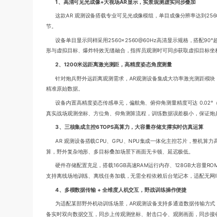
1、高清可见光成像+大视场AR显示，实景观测虚实同步叠加
这款AR 观测设备搭载专业可见光成像模组，单目成像分辨率达到256
节。
设备单目显示同样采用2560×2560@60Hz高清显示规格，搭
形与虚拟目标、爆炸特效无缝融合，指挥员观测时可同步获取虚拟目标坐标
2、1200米远距离激光测距，高精度姿态角度测量
针对炮兵野外远距离观测需求，AR观测设备集成大功率激光测距模块
精准原始数据。
设备内置高精度姿态传感单元，偏航角、俯仰角测量精度可达 0.02°
真实战场观测坐标、方位角、仰角测算流程，训练数据误差极小，保证炮
3、三核集成主控6TOPS高算力，大容量存储支撑实时仿真运算
AR 观测设备搭载CPU、GPU、NPU集成一体化主控芯片，整机算
算，野外复杂地形、多目标叠加场景下画面无卡顿、延迟极低。
硬件存储配置充足，搭载16GB高速RAM运行内存、128GB大容
支持离线场地训练、离线任务加载，无需全程依赖后台笔记本，适配无网
4、多模数据传输 + 全维度人机交互，野战训练操作便捷
为适配某部野外机动训练场景，AR观测设备支持多通道数据传输方式，
备实时双向数据交互，同步上传观测坐标、射击口令、观测画面，同步接