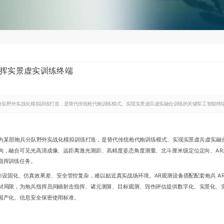
指挥实景虚实训练终端
分队野外实战化模拟训练打造，是替代传统枪代炮训练模式、实现实景虚兵虚实融合训练的关键军工智能终
专为某部炮兵分队野外实战化模拟训练打造，是替代传统枪代炮训练模式、实现实景虚兵虚实融
力架构，融合可见光高清成像、远距离激光测距、高精度姿态角度测量、北斗厘米级定位定向、A
指挥训练任务。
设固化、仿真效果差、安全管控复杂，难以贴近真实战场环境。AR观测设备搭配配套炮兵 AR
材局限，为炮兵指挥员间瞄射击指挥、诸元测算、目标观测、毁伤评估提供数字化、实景化、
国产化、信息安全保密使用标准。