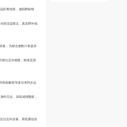
捉远距离地形、虚拟靶标细
、光照渲染算法，真实野外地
离采集，为射击参数计算提供
.5密位定向精度，精准还原
实时坐标解算等多任务同步运
、操作日志、训练成绩数据，
、定位定向设备、系统通信设