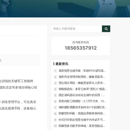
咨询服务热线
18565357912
端。
最新资讯
某部智慧仓储升级：军标RFID读写器落
1
地应用方案与厂家推荐
场所作业管理控制系统：搁板货架库的
2
合训练的关键军工智能终
轻量化管理平台
货位指示系统：搁板货架库出入库作业
3
R虚实渲染等多项自研核心技
的灯光指引方案
智能拣选站：多穿立体库“货到人”拣选作
4
业的核心设备
固定读码器在自动化仓储中的应用：料
5
箱与托盘的自动识读方案
库房内部三维模型：2.1万平方米、10个
 训练管理平台，可在真实
6
重点库房的数字化还原方案
倾斜摄影测量技术如何在115亩园区实现
7
实战化观测手段，设备核心
高精度三维建模？
防爆型扫码枪：危险品库物资条码快速
8
识读的专用设备
针式打印机在智慧仓储中为何必不可
9
少？24针、1+6复写能力解析
防爆型多功能手持终端：某部危险品库
10
现场作业的智能移动设备