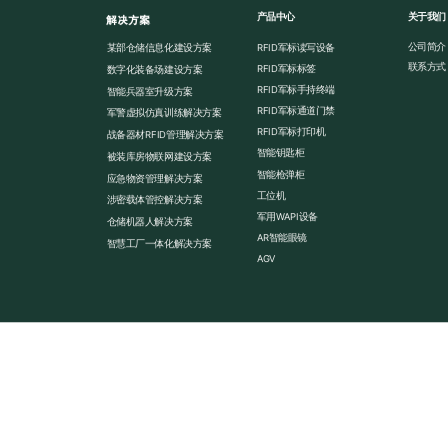
产品中心
关于我们
解决方案
公司简介
某部仓储信息化建设方案
RFID军标读写设备
联系方式
RFID军标标签
数字化装备场建设方案
RFID军标手持终端
智能兵器室升级方案
RFID军标通道门禁
军警虚拟仿真训练解决方案
RFID军标打印机
战备器材RFID管理解决方案
智能钥匙柜
被装库房物联网建设方案
智能枪弹柜
应急物资管理解决方案
工位机
涉密载体管控解决方案
军用WAPI设备
仓储机器人解决方案
AR智能眼镜
智慧工厂一体化解决方案
AGV