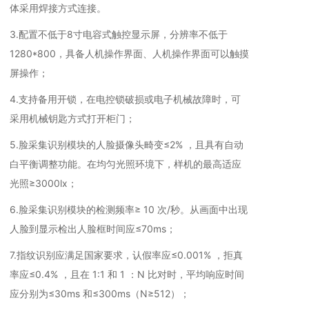
体采用焊接方式连接。
3.配置不低于8寸电容式触控显示屏，分辨率不低于
1280*800，具备人机操作界面、人机操作界面可以触摸
屏操作；
4.支持备用开锁，在电控锁破损或电子机械故障时，可
采用机械钥匙方式打开柜门；
5.脸采集识别模块的人脸摄像头畸变≤2% ，且具有自动
白平衡调整功能。在均匀光照环境下，样机的最高适应
光照≥3000lx；
6.脸采集识别模块的检测频率≥ 10 次/秒。从画面中出现
人脸到显示检出人脸框时间应≤70ms；
7.指纹识别应满足国家要求，认假率应≤0.001% ，拒真
率应≤0.4% ，且在 1:1 和 1 ：N 比对时，平均响应时间
应分别为≤30ms 和≤300ms（N≥512）；