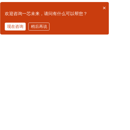
×
欢迎咨询一芯未来，请问有什么可以帮您？
现在咨询
稍后再说
拨打电话
智能钥匙柜（300）YX-
智能钥匙柜（200）YX-
300YS
200YS
广州一芯未来科技有限公司是一家专注于国防信息化建
设的创新技术公司，拥有20余年行业经验，致力于为某
部各类业务场景（涵盖仓储物流、军械管理、装备保
障、医疗卫勤、训练基地、维修机构、战备储备等全领
域）提供基于国产RFID军标技术的智能化、全流程管理
解决方案。