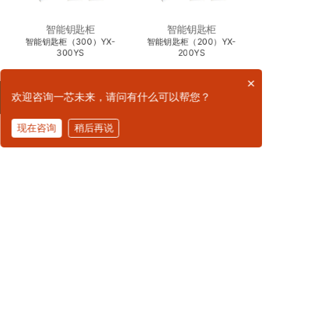
智能钥匙柜
智能钥匙柜
智能钥匙柜（300）YX-
智能钥匙柜（200）YX-
300YS
200YS
×
欢迎咨询一芯未来，请问有什么可以帮您？
现在咨询
稍后再说
拨打电话
广州一芯未来科技有限公司是一家专注于国防信息化建
设的创新技术公司，拥有20余年行业经验，致力于为某
部各类业务场景（涵盖仓储物流、军械管理、装备保
障、医疗卫勤、训练基地、维修机构、战备储备等全领
域）提供基于国产RFID军标技术的智能化、全流程管理
解决方案。
联系我们
周经理 185 6535 7912