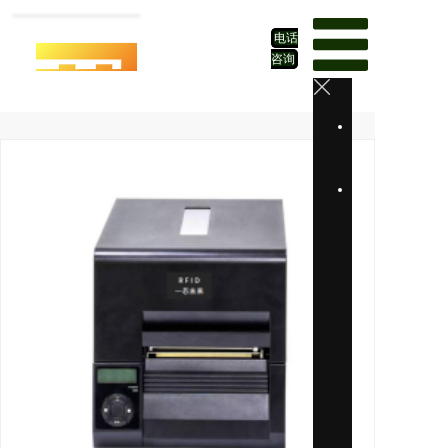
电话
咨询
首
页
解
决
方
案