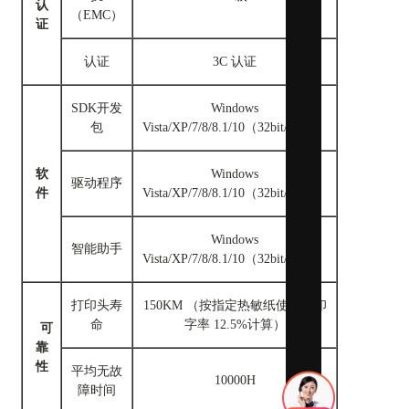
认
（EMC）
证
认证
3C 认证
SDK开发
Windows
包
Vista/XP/7/8/8.1/10（32bit/64bit）
软
Windows
驱动程序
件
Vista/XP/7/8/8.1/10（32bit/64bit）
应急物资
Windows
智能助手
Vista/XP/7/8/8.1/10（32bit/64bit）
打印头寿
150KM （按指定热敏纸使用、印
命
字率 12.5%计算）
可
靠
性
平均无故
10000H
障时间