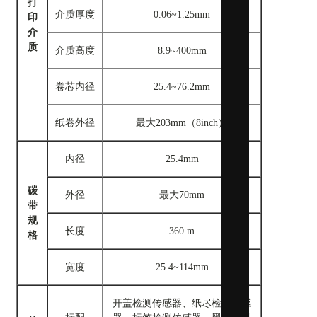
打
介质厚度
0.06~1.25mm
印
介
质
介质高度
8.9~400mm
卷芯内径
25.4~76.2mm
纸卷外径
最大203mm（8inch）
内径
25.4mm
碳
外径
最大70mm
带
规
长度
360 m
格
智能兵器
宽度
25.4~114mm
开盖检测传感器、纸尽检测传感