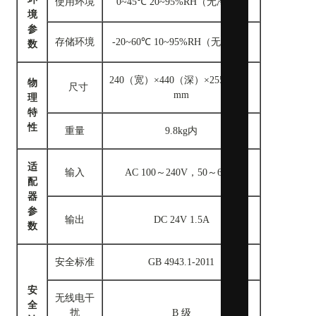
使用环境
0~45℃ 20~95%RH（无冷凝）
境
参
存储环境
-20~60℃ 10~95%RH（无冷凝）
数
WAPI无
240（宽）×440（深）×255（高）
物
尺寸
mm
理
特
性
重量
9.8kg内
适
输入
AC 100～240V，50～60Hz
配
器
参
输出
DC 24V 1.5A
数
安全标准
GB 4943.1-2011
安
无线电干
全
扰
B 级