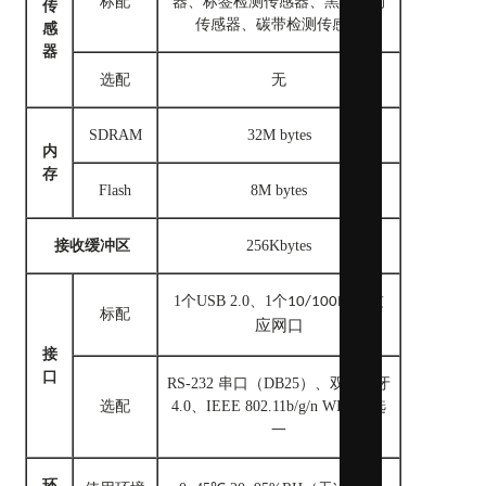
标配
器、标签检测传感器、黑标检测
传
传感器、碳带检测传感器
感
器
选配
无
SDRAM
32M bytes
内
存
Flash
8M bytes
接收缓冲区
256Kbytes
1个USB 2.0、1个
10/100M自适
标配
应网口
接
口
RS-232 串口（DB25）、双模蓝牙
选配
4.0、IEEE 802.11b/g/n WIFI
选
三
一
环