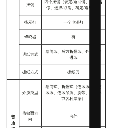
四个按键（设定/返回键、选择/暂
按键
停、选择/取消、确定/送纸键）
指示灯
一个电源灯
蜂鸣器
有
智能仓储
卷筒纸、后方折叠纸、外置支架
进纸方式
进纸
撕纸方式
撕纸刀
卷筒式、折叠式（连续纸、非连
介质类型
续纸、连续吊牌、腕带、普通纸
或各种票据）
热敏面方
向外
普
向
通