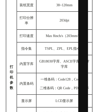
数字化装
装纸宽度
38~120mm
打印分辨
203dpi
率
打印速度
Max 8inch/s（203mm/s）
指令集
TSPL、ZPL、EPL指令集
GB18030字库、ASCII字库、TTF
内置字库
字库
打
印
机
一维条码：Code128，Code39等
参
内置条码
数
二维条码：QR Code，PDF417等
显示屏
LCD显示屏