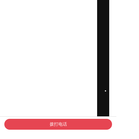
RFID
芯
片
软
件
拨打电话
系
统