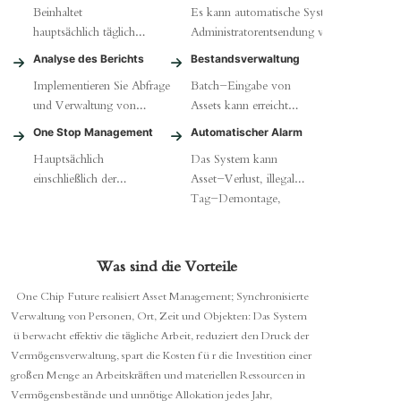
Beinhaltet
Es kann automatische System- oder
hauptsächlich tägliche
Administratorentsendung von
Arbeit wie
Selbstinspektions-/Patrouillenaufgaben
Analyse des Berichts
Bestandsverwaltung
Hinzufügen,
erreichen, und das ausführende
Implementieren Sie Abfrage
Batch-Eingabe von
Ändern, Übertragung,
Personal kann sie schnell im System
und Verwaltung von
Assets kann erreicht
Ausleihen,
aufzeichnen
Asset-bezogenen
werden, und die
Rückgabe,
One Stop Management
Automatischer Alarm
Managementinformationen,
Bestandsinformationen
Reparatur und
Hauptsächlich
Das System kann
Personal- und
von Assets können
Verschrottung von
einschließlich der
Asset-Verlust, illegale
Abteilungsinformationen,
durch automatisches
Anlagegütern
Hinzufügung,
Tag-Demontage,
Betriebsstatus,
Scannen und
Änderung, Ausstieg,
unbefugte Bewegung
Datenberichte, etc
Speichern durch
Übertragung,
und andere Situationen
RFID-Geräte
Löschung,
in Echtzeit auf der
synchronisiert werden
Was sind die Vorteile
Kreditaufnahme,
Verwaltungsschnittstelle
One Chip Future realisiert Asset Management; Synchronisierte
Rückgabe, Wartung
anzeigen
Verwaltung von Personen, Ort, Zeit und Objekten: Das System
und Berechnung der
überwacht effektiv die tägliche Arbeit, reduziert den Druck der
Abschreibung von
Vermögensverwaltung, spart die Kosten für die Investition einer
Anlagegütern
großen Menge an Arbeitskräften und materiellen Ressourcen in
Vermögensbestände und unnötige Allokation jedes Jahr,