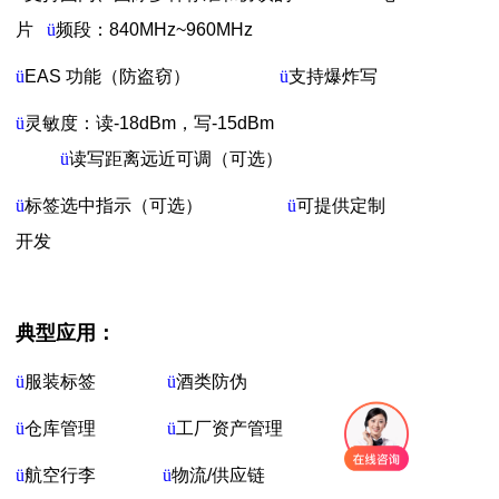
片
ü
频段：
840MHz~960MHz
ü
EAS
功能（防盗窃）
ü
支持爆炸写
ü
灵敏度：读
-18dBm
，写
-15dBm
ü
读写距离远近可调（可选）
ü
标签选中指示（可选）
ü
可提供定制
开发
典型应用：
ü
服装标签
ü
酒类防伪
ü
仓库管理
ü
工厂资产管理
ü
航空行李
ü
物流
/
供应链