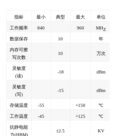
指标
最小
典型
最大
单位
工作频率
840
960
MH
Z
数据保存
10
年
内存可擦
10
万次
写次数
灵敏度
-18
dBm
(读)
灵敏度
-15
dBm
(写)
存储温度
-55
+150
℃
工作温度
-45
+125
℃
抗静电能
±2.5
KV
力(HBM)