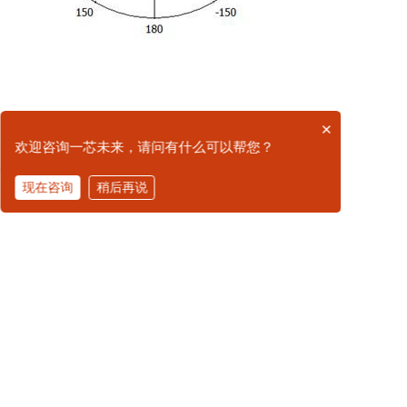
×
欢迎咨询一芯未来，请问有什么可以帮您？
相关推荐
现在咨询
稍后再说
拨打电话
RFID军标天线
RFID军标天线
窄
9dBi 天线-室外防水
7dBi 窄波束PCB天线
型-256mm