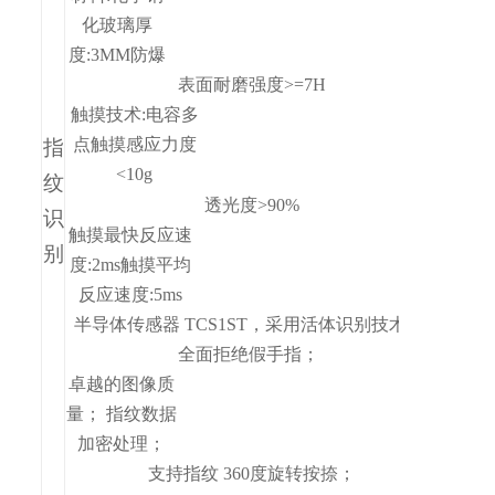
化玻璃
厚
度:3MM
防爆
表面耐磨强度
>=7H
触摸技术:电容多
点触摸感应力度
指
<10g
纹
透光度
>90%
识
触摸最快反应速
别
度:2ms
触摸平均
反应速度
:5ms
半导体传感器
TCS1ST，采用活体识别技术，
全面拒绝
假手指；
卓越的图像质
量； 指纹数据
加密处理；
支持指纹
360
度旋转按捺；