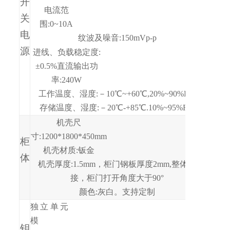
开
电流范
关
围:0~10A
电
纹波及噪音:150mVp-
p
源
进线、负载稳定度:
±0.5%直流输出功
率:240W
工作温度、湿度
:－10℃~+60℃,20%~90%RH
存储温度、湿度:－20℃-
+85℃.10%~95%RH
机壳尺
寸:1200*1800*450mm
柜
机壳材质:钣金
体
机壳厚度:1.5
mm，柜门钢板厚度2mm,整体焊
接，柜门打开角度大于90°
颜色:灰白。支持定制
独立单元
模
钥