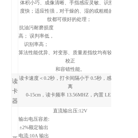
体积小巧、成像清晰、手指感应灵敏、识别速
度快；适应性强，对干燥的、湿的或粗糙的指
纹都可很好的
处理；
抗油污耐磨损度
高； 误判率低，
识别率高；
算法性能优异、对变形、质量差指纹均有较好的
校正
和容错性能。
读卡速度＜0.2
秒，打卡间隔小于
0.5
秒，感应距
读
离
卡
0-15cm，
读卡频率
13.56MHZ，
内置
LED
器
直流输出压
:12V
输出电压容差:
±2%额定输出
电流:10A 输出