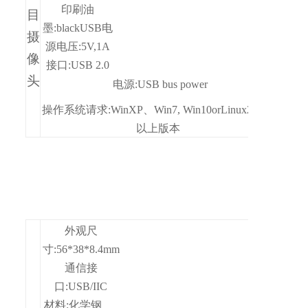
印刷油
目
墨:black
USB
电
摄
源电压
:5V,1A
像
接口:USB 2.0
头
电源:USB bus
power
操作系统请求:Win
XP、Win
7
,
Win
10
or
Linux2.6.20
以上版本
外观尺
寸:56*38*8.4mm
通信接
口:USB/IIC
材料:化学钢