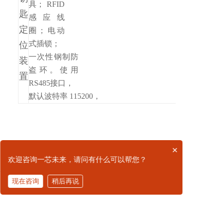
具；
RFID
匙
感应线
定
圈；
电动
式插锁；
位
一次性钢制防
装
盗环。
使用
置
RS485
接口，
默认波特率
115200，
支持
10KV
ESD
保护能
力，
容错电压
15V
拨打电话
RFID
RFID
唯一识别码与钥匙绑定，钥匙具备唯一身份识别
智能