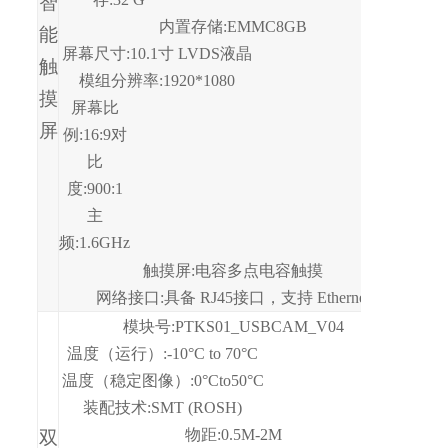
智
内置存储
:EMMC8GB
能
屏幕尺寸:10.1
寸
LVDS
液晶
触
模组
分辨率:1920*1080
摸
屏幕比
屏
例:16:9对
比
度:900:1
主
频:1.6GHz
触摸屏:电容多点电容触摸
网络接口:具备
RJ45
接口，支持
Ethernet
模块号
:PTKS01_USBCAM_V04
温度（运行）:-10°C to 70°C
温度（稳定图像）:0°C
to
50°C
装配技术:SMT (ROSH)
物距:0.5M-
2M
双